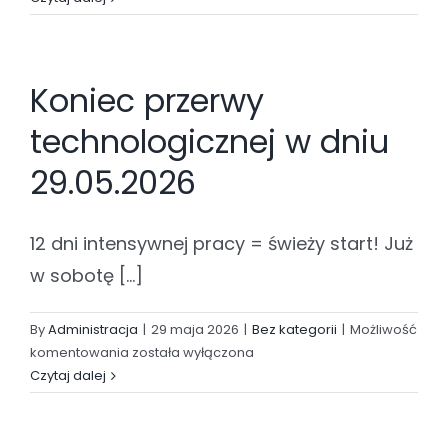
przeszkód
w
dniach
Koniec przerwy
30.05-
1.06.2026
technologicznej w dniu
29.05.2026
12 dni intensywnej pracy = świeży start! Już
w sobotę [...]
By
Administracja
|
29 maja 2026
|
Bez kategorii
|
Możliwość
Koniec
komentowania
została wyłączona
przerwy
Czytaj dalej
technologicznej
w
dniu