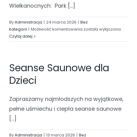
Wielkanocnych: Park [...]
By
Administracja
|
24 marca 2026
|
Bez
Godziny
kategorii
|
Możliwość komentowania
została wyłączona
funkcjonowania
Czytaj dalej
Parku
Wodnego
Częstochowa w
Seanse Saunowe dla
okresie
Świąt
Dzieci
Wielkanocnych
Zapraszamy najmłodszych na wyjątkowe,
pełne uśmiechu i ciepła seanse saunowe
[...]
By
Administracja
|
13 marca 2026
|
Bez