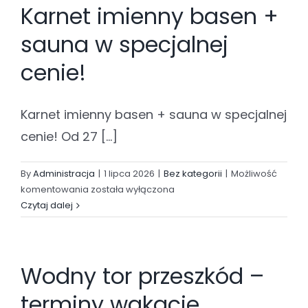
Karnet imienny basen +
sauna w specjalnej
cenie!
Karnet imienny basen + sauna w specjalnej
cenie! Od 27 [...]
By
Administracja
|
1 lipca 2026
|
Bez kategorii
|
Możliwość
Karnet
komentowania
została wyłączona
imienny
Czytaj dalej
basen
+
sauna
Wodny tor przeszkód –
w
specjalnej
terminy wakacje
cenie!