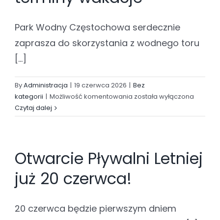
Park Wodny Częstochowa serdecznie
zaprasza do skorzystania z wodnego toru
[...]
By
Administracja
|
19 czerwca 2026
|
Bez
Wodny
kategorii
|
Możliwość komentowania
została wyłączona
tor
Czytaj dalej
przeszkód
–
terminy
Otwarcie Pływalni Letniej
wakacje
już 20 czerwca!
20 czerwca będzie pierwszym dniem