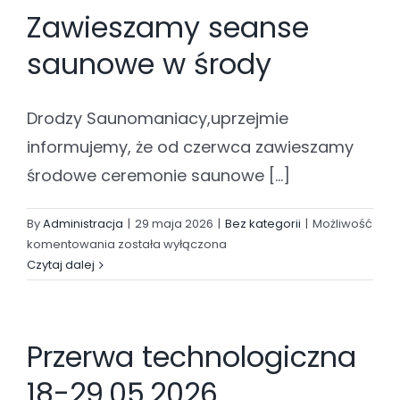
Zawieszamy seanse
29.05.2026
saunowe w środy
Drodzy Saunomaniacy,uprzejmie
informujemy, że od czerwca zawieszamy
środowe ceremonie saunowe [...]
By
Administracja
|
29 maja 2026
|
Bez kategorii
|
Możliwość
Zawieszamy
komentowania
została wyłączona
seanse
Czytaj dalej
saunowe
w
środy
Przerwa technologiczna
18-29.05.2026