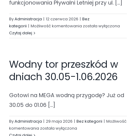
funkcjonowania Pływalni Letniej przy ul. [...]
By
Administracja
|
12 czerwca 2026
|
Bez
Otwarcie
kategorii
|
Możliwość komentowania
została wyłączona
Pływalni
Czytaj dalej
Letniej
już
20
Wodny tor przeszkód w
czerwca!
dniach 30.05-1.06.2026
Gotowi na MEGA wodną przygodę? Już od
30.05 do 01.06 [...]
By
Administracja
|
29 maja 2026
|
Bez kategorii
|
Możliwość
Wodny
komentowania
została wyłączona
tor
Czytaj dalej