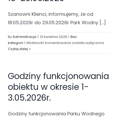
Szanowni Klienci, informujemy, że od
18.05.2026r do 29.05.2026r Park Wodny [...]
By
Administracja
|
21 kwietnia 2026
|
Bez
Przerwa
kategorii
|
Możliwość komentowania
została wyłączona
technologiczna
Czytaj dalej
18-
29.05.2026
Godziny funkcjonowania
obiektu w okresie 1-
3.05.2026r.
Godziny funkcjonowania Parku Wodnego