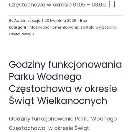
Częstochowa w okresie 01.05 – 03.05: [...]
By
Administracja
|
20 kwietnia 2026
|
Bez
Godziny
kategorii
|
Możliwość komentowania
została wyłączona
funkcjonowania
Czytaj dalej
obiektu
w
okresie
Godziny funkcjonowania
1-
3.05.2026r.
Parku Wodnego
Częstochowa w okresie
Świąt Wielkanocnych
Godziny funkcjonowania Parku Wodnego
Częstochowa w okresie Świąt